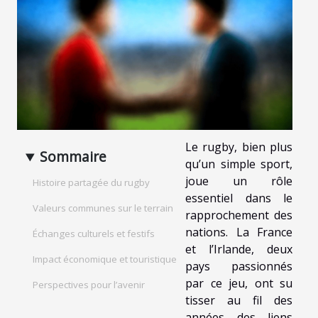
Le rugby, bien plus
Sommaire
qu’un simple sport,
joue un rôle
Histoire partagée du rugby
essentiel dans le
Valeurs communes sur le terrain
rapprochement des
nations. La France
Échanges culturels et festifs
et l’Irlande, deux
Impact économique et touristique
pays passionnés
par ce jeu, ont su
Perspectives pour l’avenir
tisser au fil des
années des liens